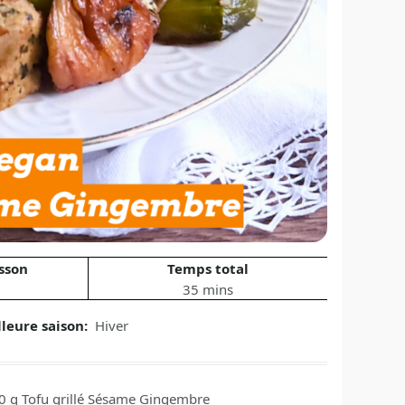
sson
Temps total
35 mins
lleure saison:
Hiver
0
g
Tofu grillé Sésame Gingembre