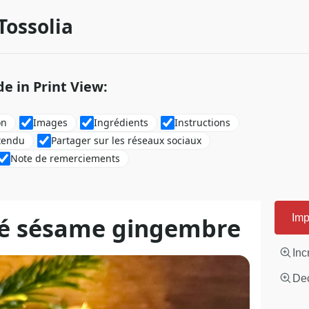
Tossolia
de in Print View:
on
Images
Ingrédients
Instructions
tendu
Partager sur les réseaux sociaux
Note de remerciements
llé sésame gingembre
Imp
Inc
Dec