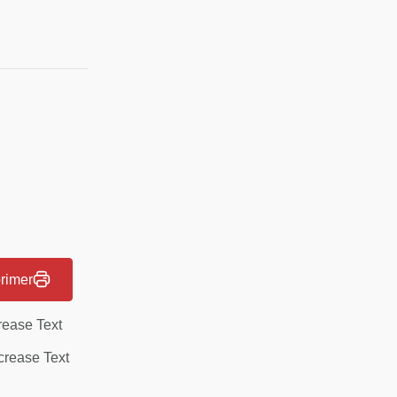
rimer
rease Text
rease Text