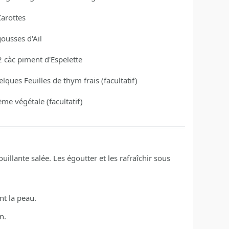
Carottes
gousses
d'Ail
2
càc
piment d'Espelette
elques
Feuilles de thym frais
(facultatif)
ème végétale
(facultatif)
illante salée. Les égoutter et les rafraîchir sous
ent la peau.
n.