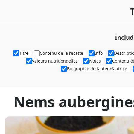
Includ
Titre
Contenu de la recette
Info
Descripti
Valeurs nutritionnelles
Notes
Contenu é
Biographie de l’auteur/autrice
Nems aubergine