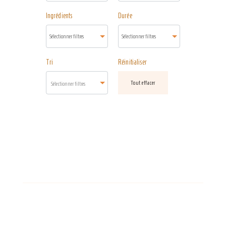
Ingrédients
Durée
Tri
Réinitialiser
Tout effacer
Sélectionner filtres