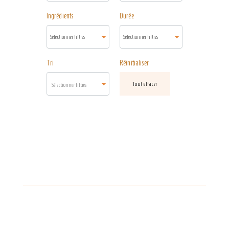
Ingrédients
Durée
Tri
Réinitialiser
Tout effacer
Sélectionner filtres