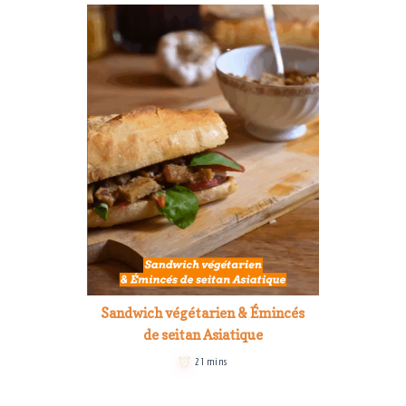
Sandwich végétarien & Émincés
de seitan Asiatique
21 mins