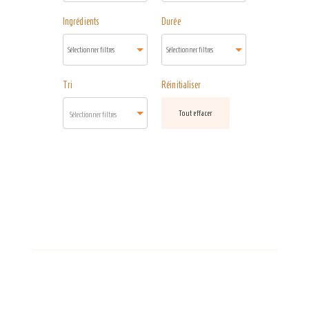
Ingrédients
Durée
Tri
Réinitialiser
Tout effacer
Sélectionner filtres