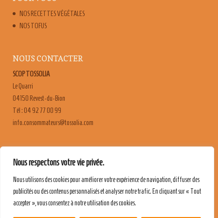
NOS RECETTES VÉGÉTALES
NOS TOFUS
NOUS CONTACTER
SCOP TOSSOLIA
Le Quarri
04150 Revest-du-Bion
Tél : 04 92 77 00 99
moc.ailossot@sruetammosnoc.ofni
FAQ
Nous respectons votre vie privée.
CONTACT & RECRUTEMENT
Nous utilisons des cookies pour améliorer votre expérience de navigation, diffuser des
MENTIONS LÉGALES
publicités ou des contenus personnalisés et analyser notre trafic. En cliquant sur « Tout
POLITIQUE DE CONFIDENTIALITÉ
accepter », vous consentez à notre utilisation des cookies.