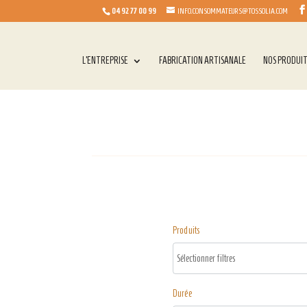
04 92 77 00 99
INFO.CONSOMMATEURS@TOSSOLIA.COM
L’ENTREPRISE
FABRICATION ARTISANALE
NOS PRODUI
Produits
Durée