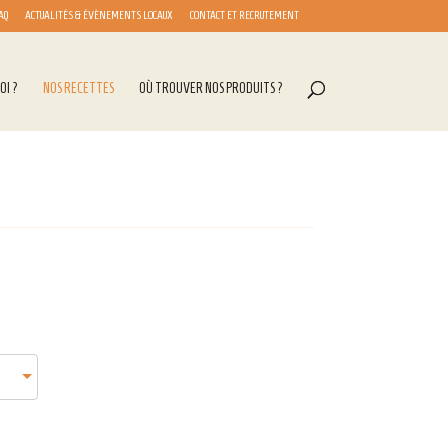
AQ
ACTUALITÉS & ÉVÈNEMENTS LOCAUX
CONTACT ET RECRUTEMENT
OI ?
NOS RECETTES
OÙ TROUVER NOS PRODUITS ?