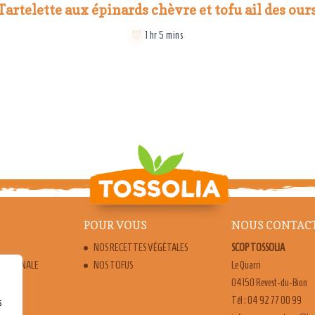
Tartelette aux épinards chèvre et tofu ail des our
1 hr 5 mins
POUR VOUS
NOUS CONTAC
NOS RECETTES VÉGÉTALES
SCOP TOSSOLIA
ARTISANALE
NOS TOFUS
Le Quarri
04150 Revest-du-Bion
Tél : 04 92 77 00 99
s