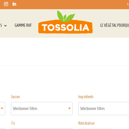
F
TS
GAMME RHF
LE VÉGÉTAL POURQU
Saison
Ingrédients
Tri
Réinitialiser