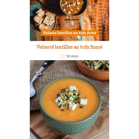
Velouté lentilles au tofu fumé
50 mins