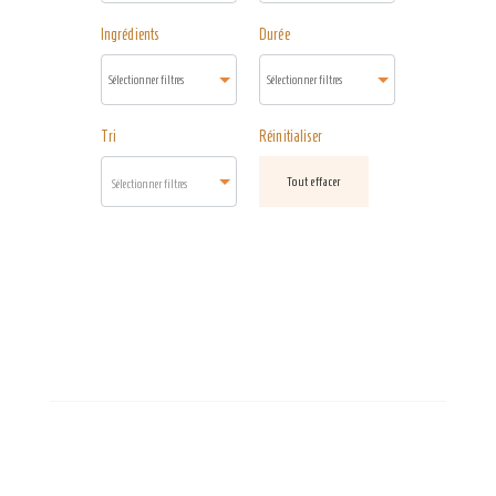
Ingrédients
Durée
Tri
Réinitialiser
Tout effacer
Sélectionner filtres