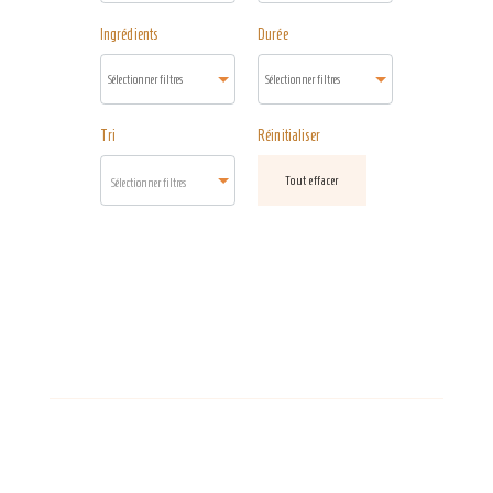
Ingrédients
Durée
Tri
Réinitialiser
Tout effacer
Sélectionner filtres