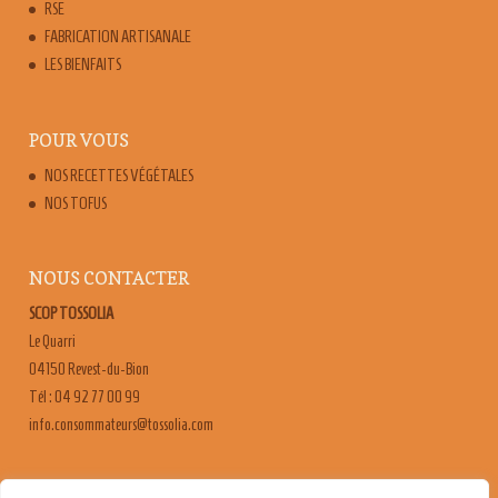
RSE
FABRICATION ARTISANALE
LES BIENFAITS
POUR VOUS
NOS RECETTES VÉGÉTALES
NOS TOFUS
NOUS CONTACTER
SCOP TOSSOLIA
Le Quarri
04150 Revest-du-Bion
Tél : 04 92 77 00 99
moc.ailossot@sruetammosnoc.ofni