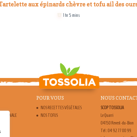
Tartelette aux épinards chèvre et tofu ail des our
1 hr 5 mins
POUR VOUS
NOUS CONTAC
NOS RECETTES VÉGÉTALES
SCOP TOSSOLIA
ARTISANALE
NOS TOFUS
Le Quarri
04150 Revest-du-Bion
Tél : 04 92 77 00 99
s