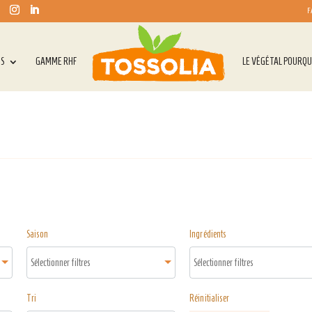
F
TS
GAMME RHF
LE VÉGÉTAL POURQU
Saison
Ingrédients
Tri
Réinitialiser