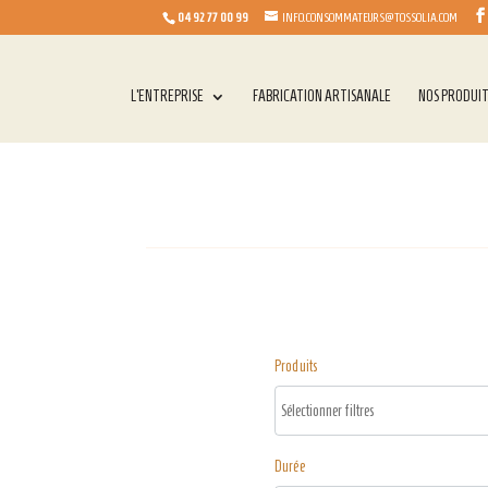
04 92 77 00 99
INFO.CONSOMMATEURS@TOSSOLIA.COM
L’ENTREPRISE
FABRICATION ARTISANALE
NOS PRODUI
Produits
Durée