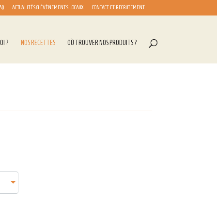
AQ
ACTUALITÉS & ÉVÈNEMENTS LOCAUX
CONTACT ET RECRUTEMENT
OI ?
NOS RECETTES
OÙ TROUVER NOS PRODUITS ?