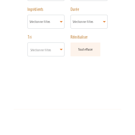
Ingrédients
Durée
Tri
Réinitialiser
Tout effacer
Sélectionner filtres