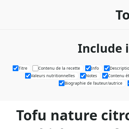
To
Include 
Titre
Contenu de la recette
Info
Descripti
Valeurs nutritionnelles
Notes
Contenu é
Biographie de l’auteur/autrice
Tofu nature cit