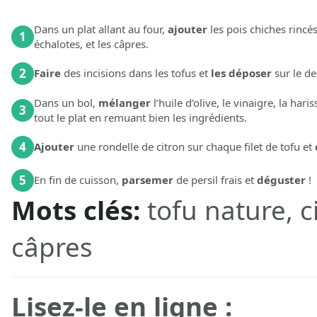
Dans un plat allant au four,
ajouter
les pois chiches rincés
1
échalotes, et les câpres.
2
Faire
des incisions dans les tofus et
les déposer
sur le de
Dans un bol,
mélanger
l’huile d’olive, le vinaigre, la haris
3
tout le plat en remuant bien les ingrédients.
4
Ajouter
une rondelle de citron sur chaque filet de tofu et
5
En fin de cuisson,
parsemer
de persil frais et
déguster
!
Mots clés:
tofu nature, c
câpres
Lisez-le en ligne :