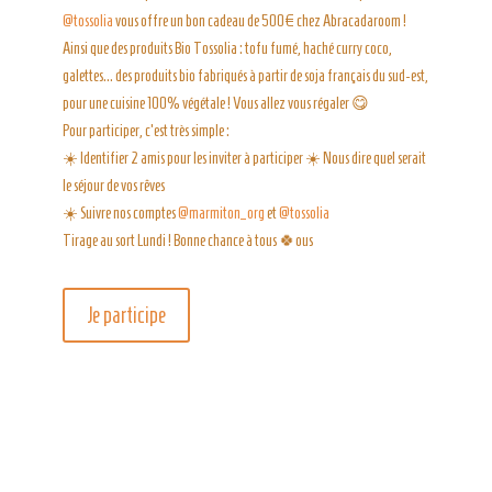
@tossolia
vous offre un bon cadeau de 500€ chez Abracadaroom !
Ainsi que des produits Bio Tossolia : tofu fumé, haché curry coco,
galettes… des produits bio fabriqués à partir de soja français du sud-est,
pour une cuisine 100% végétale ! Vous allez vous régaler 😋
Pour participer, c’est très simple :
☀️ Identifier 2 amis pour les inviter à participer ☀️ Nous dire quel serait
le séjour de vos rêves
☀️ Suivre nos comptes
@marmiton_org
et
@tossolia
Tirage au sort Lundi ! Bonne chance à tous 🍀ous
Je participe