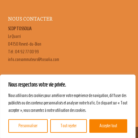
NOUS CONTACTER
SCOP TOSSOLIA
Le Quarri
04150 Revest-du-Bion
Tél : 04 92 77 00 99
moc.ailossot@sruetammosnoc.ofni
FAQ
Nous respectons votre vie privée.
CONTACT & RECRUTEMENT
Nous utilisons des cookies pour améliorer votre expérience de navigation, diffuser des
MENTIONS LÉGALES
publicités ou des contenus personnalisés et analyser notre trafic. En cliquant sur « Tout
POLITIQUE DE CONFIDENTIALITÉ
accepter », vous consentez à notre utilisation des cookies.
Personnaliser
Tout rejeter
Accepter tout
Share This