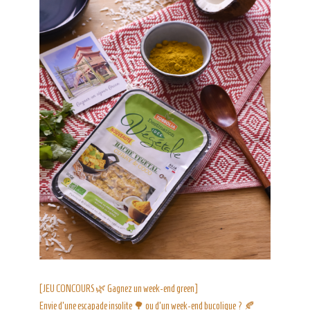
[JEU CONCOURS 🌿 Gagnez un week-end green]
Envie d’une escapade insolite 🌳 ou d’un week-end bucolique ? 🍂