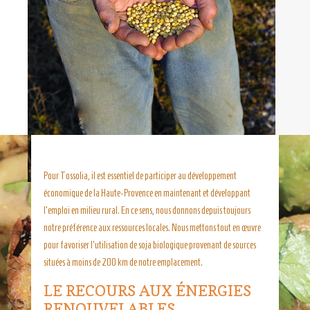
Pour Tossolia, il est essentiel de participer au développement
économique de la Haute-Provence en maintenant et développant
l’emploi en milieu rural. En ce sens, nous donnons depuis toujours
notre préférence aux ressources locales.
Nous mettons tout en œuvre
pour favoriser l’utilisation de soja biologique provenant de sources
situées à moins de 200 km de notre emplacement.
LE RECOURS AUX ÉNERGIES
RENOUVELABLES