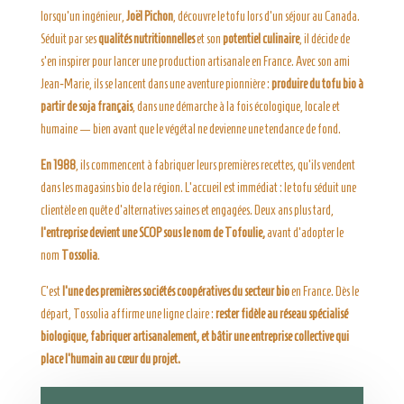
lorsqu’un ingénieur,
Joël Pichon
, découvre le tofu lors d’un séjour au Canada.
Séduit par ses
qualités nutritionnelles
et son
potentiel culinaire
, il décide de
s’en inspirer pour lancer une production artisanale en France. Avec son ami
Jean‑Marie, ils se lancent dans une aventure pionnière :
produire du tofu bio à
partir de soja français
, dans une démarche à la fois écologique, locale et
humaine — bien avant que le végétal ne devienne une tendance de fond.
En 1988
, ils commencent à fabriquer leurs premières recettes, qu’ils vendent
dans les magasins bio de la région. L’accueil est immédiat : le tofu séduit une
clientèle en quête d’alternatives saines et engagées. Deux ans plus tard,
l’entreprise devient une SCOP sous le nom de Tofoulie,
avant d’adopter le
nom
Tossolia
.
C’est
l’une des premières sociétés coopératives du secteur bio
en France. Dès le
départ, Tossolia affirme une ligne claire :
rester fidèle au réseau spécialisé
biologique, fabriquer artisanalement, et bâtir une entreprise collective qui
place l’humain au cœur du projet.