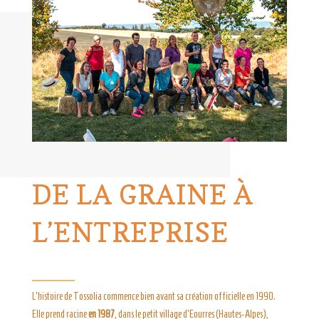
DE LA GRAINE À
L’ENTREPRISE
L’histoire de Tossolia commence bien avant sa création officielle en 1990.
Elle prend racine
en 1987
, dans le petit village d’Eourres (Hautes-Alpes),