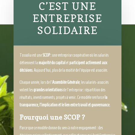
C’EST UNE
ENTREPRISE
SOLIDAIRE
Tossolia est une
SCOP
: une entreprise coopérative où les salariés
détiennent la
majorité du capital
et
participent activement aux
décisions
. Aujourd’hui, plus de la moitié de l’équipe est associée.
Chaque année, lors de l’
Assemblée Générale
, les salariés-associés
votent les
grandes orientations
de l’entreprise : répartition des
résultats, investissements, projets à venir. Ce modèle renforce
la
transparence, l’implication et le lien entre travail et gouvernance
.
Pourquoi une SCOP ?
Parce que ce modèle donne du sens à notre engagement : des