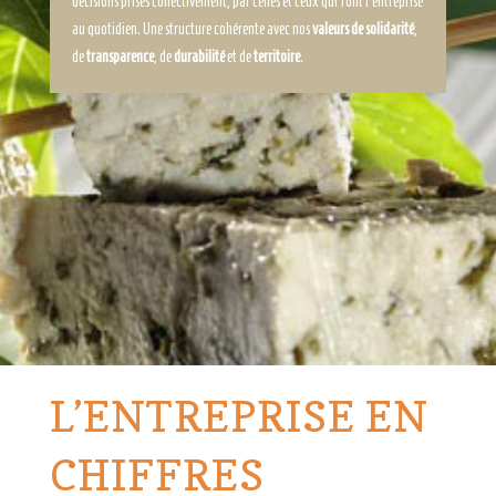
décisions prises collectivement, par celles et ceux qui font l’entreprise
au quotidien. Une structure cohérente avec nos
valeurs de solidarité
,
de
transparence
, de
durabilité
et de
territoire
.
L’ENTREPRISE EN
CHIFFRES