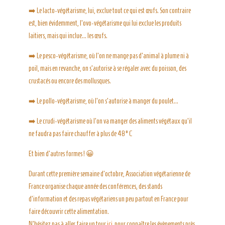
➡️
Le lacto-végétarisme, lui, exclue tout ce qui est œufs. Son contraire
est, bien évidemment, l’ovo-végétarisme qui lui exclue les produits
laitiers, mais qui inclue… les œufs.
➡️
Le pesco-végétarisme, où l’on ne mange pas d’animal à plume ni à
poil, mais en revanche, on s’autorise à se régaler avec du poisson, des
crustacés ou encore des mollusques.
➡️
Le pollo-végétarisme, où l’on s’autorise à manger du poulet…
➡️
Le crudi-végétarisme où l’on va manger des aliments végétaux qu’il
ne faudra pas faire chauffer à plus de 48° C
Et bien d’autres formes !
😀
Durant cette première semaine d’octobre, Association végétarienne de
France organise chaque année des conférences, des stands
d’information et des repas végétariens un peu partout en France pour
faire découvrir cette alimentation.
N’hésitez pas à aller faire un tour
ici
pour connaître les évènements près