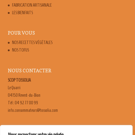
FABRICATION ARTISANALE
LES BIENFAITS
POUR VOUS
NOS RECETTES VÉGÉTALES
NOS TOFUS
NOUS CONTACTER
SCOP TOSSOLIA
Le Quarri
04150 Revest-du-Bion
Tél : 04 92 77 00 99
moc.ailossot@sruetammosnoc.ofni
FAQ