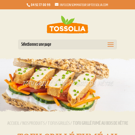
04 92 77 00 99
INFO.CONSOMMATEURS@TOSSOLIA.COM
Sélectionnez une page
TOFU GRILLÉ FUMÉ AU BOIS DE HÊTRE
ACCUEIL
/
NOS PRODUITS
/
TOFUS GRILLÉS
/
TOFU GRILLÉ FUMÉ AU BOIS DE HÊTRE