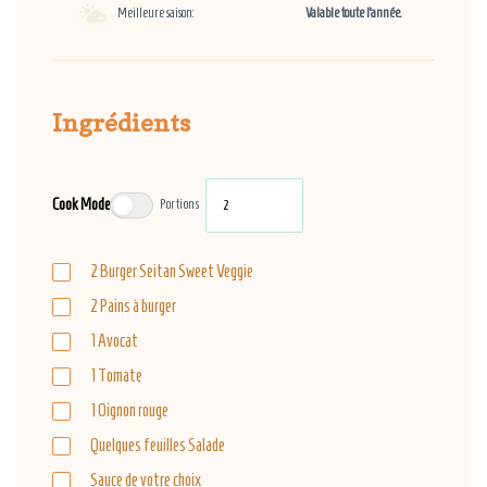
Meilleure saison:
Valable toute l’année.
Ingrédients
Cook Mode
Portions
2
Burger Seitan Sweet Veggie
2
Pains à burger
1
Avocat
1
Tomate
1
Oignon rouge
Quelques feuilles
Salade
Sauce de votre choix