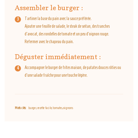
Assembler le burger :
Tartiner la base du pain avec la sauce préférée.
Ajouter une feuille de salade, le steak de seitan, des tranches
d’avocat, des rondelles de tomate et un peu d’oignon rouge.
Refermer avec le chapeau du pain.
Déguster immédiatement :
Accompagner le burger de frites maison, de patates douces rôties ou
d’une salade fraîche pour une touche légère.
Mots clés:
burger, recette facile, tomates, oignons