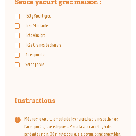
Sauce yaourt grec maison :
150
g
Yaourt grec
1
càc
Moutarde
1
càc
Vinaigre
1
càs
Graines de chanvre
Ail en poudre
Sel et poivre
Instructions
Mélanger le yaourt, la moutarde, le vinaigre, les graines de chanvre,
l'ail en poudre, le sel et le poivre. Placer la sauce au réfrigérateur
pendant au moins 30 minutes pour que les saveurs se mélangent bien.