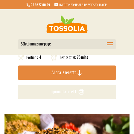
04 92 77 00 99
INFO.CONSOMMATEURS@TOSSOLIA.COM
Sélectionnez une page
Portions:
4
Temps total:
35 mins
Aller à la recette
Imprimer la recette