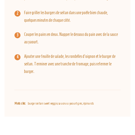
Faire griller les burgers de seitan dans une poêle bien chaude,
quelques minutes de chaque côté.
Couper les pains en deux. Napper le dessous du pain avec de la sauce
au yaourt.
Ajouter une feuille de salade, les rondelles d'oignon et le burger de
seitan. Terminer avec une tranche de fromage, puis refermer le
burger.
Mots clés:
burger seitan sweet veggie, sauce au yaourt grec, épinards