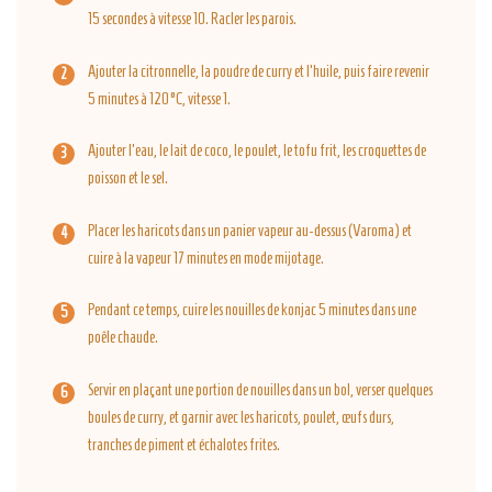
15 secondes à vitesse 10. Racler les parois.
Ajouter la citronnelle, la poudre de curry et l'huile, puis faire revenir
5 minutes à 120°C, vitesse 1.
Ajouter l'eau, le lait de coco, le poulet, le tofu frit, les croquettes de
poisson et le sel.
Placer les haricots dans un panier vapeur au-dessus (Varoma) et
cuire à la vapeur 17 minutes en mode mijotage.
Pendant ce temps, cuire les nouilles de konjac 5 minutes dans une
poêle chaude.
Servir en plaçant une portion de nouilles dans un bol, verser quelques
boules de curry, et garnir avec les haricots, poulet, œufs durs,
tranches de piment et échalotes frites.