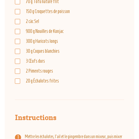
70
g
Tofu nature frit
150
g
Croquettes de poisson
2
càc
Sel
900
g
Nouilles de Konjac
300
g
Haricots longs
30
g
Coques blanchies
3
Œufs durs
2
Piments rouges
20
g
Échalotes frites
Instructions
Mettre les échalotes, l'ail et le gingembre dans un mixeur, puis mixer