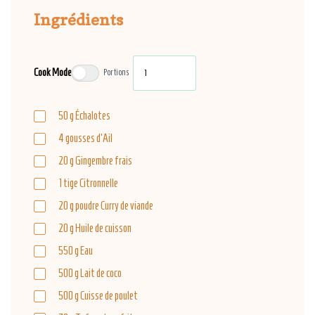
Ingrédients
Cook Mode
Portions
50
g
Échalotes
4
gousses
d'Ail
20
g
Gingembre frais
1
tige
Citronnelle
20
g
poudre Curry de viande
20
g
Huile de cuisson
550
g
Eau
500
g
Lait de coco
500
g
Cuisse de poulet