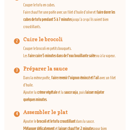
Couper le tofu en cubes.
Faire chauffer une poêle avec un filet d’huile d’olive et
faire dorer les
cubes de tofu pendant 5 à 7 minutes
jusqu’à ce qu’ils soient bien
croustillants.
Cuire le brocoli
Couper le brocoli en petits bouquets.
Les
faire cuire 5 minutes dans de l’eau bouillante salée
ou à la vapeur.
Préparer la sauce
Dans la même poêle,
faire revenir l’oignon émincé et l’ail
avec un filet
d’huile.
Ajouter la
crème végétale
et la
sauce soja
, puis
laisser mijoter
quelques minutes
.
Assembler le plat
Ajouter le
brocoli et le tofu croustillant
dans la sauce.
Mélanger délicatement
et
laisser chauffer 2 minutes
pour bien