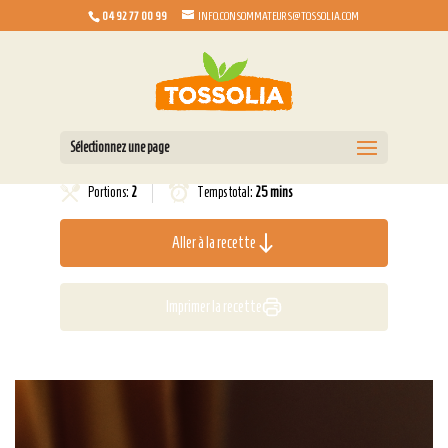
04 92 77 00 99
INFO.CONSOMMATEURS@TOSSOLIA.COM
Sélectionnez une page
Portions:
2
Temps total:
25 mins
Aller à la recette
Imprimer la recette