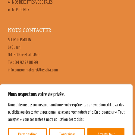
NOS RECETTES VÉGÉTALES
NOS TOFUS
NOUS CONTACTER
SCOP TOSSOLIA
Le Quarri
04150 Revest-du-Bion
Tél : 04 92 77 00 99
moc.ailossot@sruetammosnoc.ofni
FAQ
Nous respectons votre vie privée.
CONTACT & RECRUTEMENT
Nous utilisons des cookies pour améliorer votre expérience de navigation, diffuser des
MENTIONS LÉGALES
publicités ou des contenus personnalisés et analyser notre trafic. En cliquant sur « Tout
POLITIQUE DE CONFIDENTIALITÉ
accepter », vous consentez à notre utilisation des cookies.
Personnaliser
Tout rejeter
Accepter tout