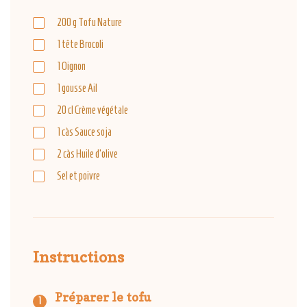
200
g
Tofu Nature
1
tête
Brocoli
1
Oignon
1
gousse
Ail
20
cl
Crème végétale
1
càs
Sauce soja
2
càs
Huile d'olive
Sel et poivre
Instructions
Préparer le tofu