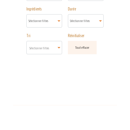
Ingrédients
Durée
Tri
Réinitialiser
Tout effacer
Sélectionner filtres