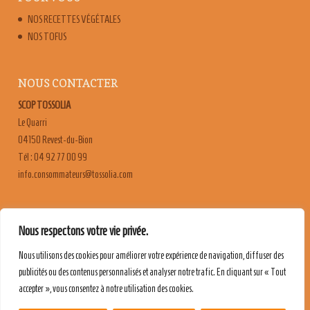
NOS RECETTES VÉGÉTALES
NOS TOFUS
NOUS CONTACTER
SCOP TOSSOLIA
Le Quarri
04150 Revest-du-Bion
Tél : 04 92 77 00 99
moc.ailossot@sruetammosnoc.ofni
FAQ
Nous respectons votre vie privée.
CONTACT & RECRUTEMENT
Nous utilisons des cookies pour améliorer votre expérience de navigation, diffuser des
MENTIONS LÉGALES
publicités ou des contenus personnalisés et analyser notre trafic. En cliquant sur « Tout
POLITIQUE DE CONFIDENTIALITÉ
accepter », vous consentez à notre utilisation des cookies.