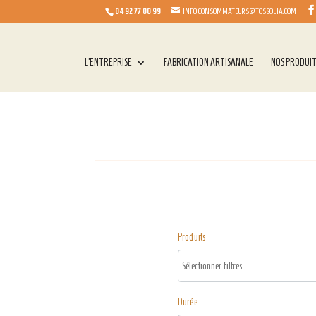
04 92 77 00 99
INFO.CONSOMMATEURS@TOSSOLIA.COM
L’ENTREPRISE
FABRICATION ARTISANALE
NOS PRODUI
Produits
Durée