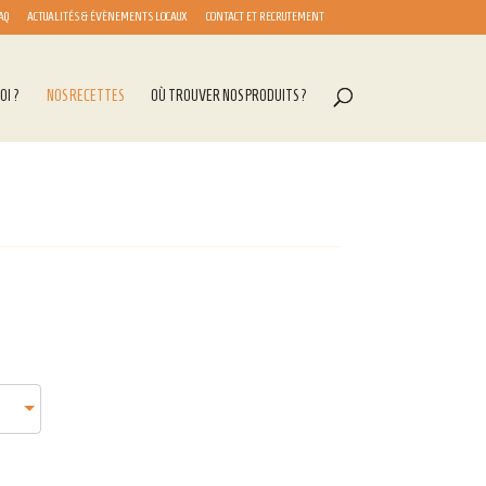
AQ
ACTUALITÉS & ÉVÈNEMENTS LOCAUX
CONTACT ET RECRUTEMENT
OI ?
NOS RECETTES
OÙ TROUVER NOS PRODUITS ?