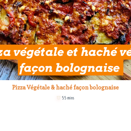
Pizza Végétale & haché façon bolognaise
55 mins