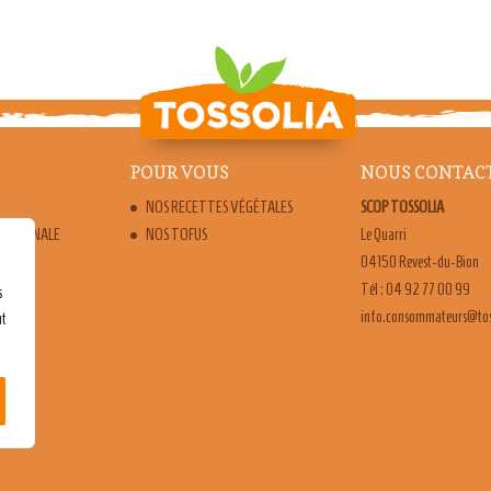
POUR VOUS
NOUS CONTAC
NOS RECETTES VÉGÉTALES
SCOP TOSSOLIA
ARTISANALE
NOS TOFUS
Le Quarri
04150 Revest-du-Bion
Tél : 04 92 77 00 99
s
moc.ailossot@sruetammo
ut