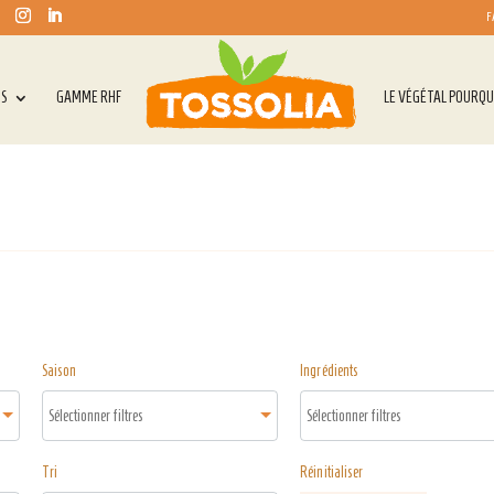
F
TS
GAMME RHF
LE VÉGÉTAL POURQU
Saison
Ingrédients
Tri
Réinitialiser