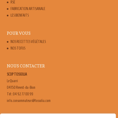
RSE
FABRICATION ARTISANALE
LES BIENFAITS
POUR VOUS
NOS RECETTES VÉGÉTALES
NOS TOFUS
NOUS CONTACTER
SCOP TOSSOLIA
Le Quarri
04150 Revest-du-Bion
Tél : 04 92 77 00 99
moc.ailossot@sruetammosnoc.ofni