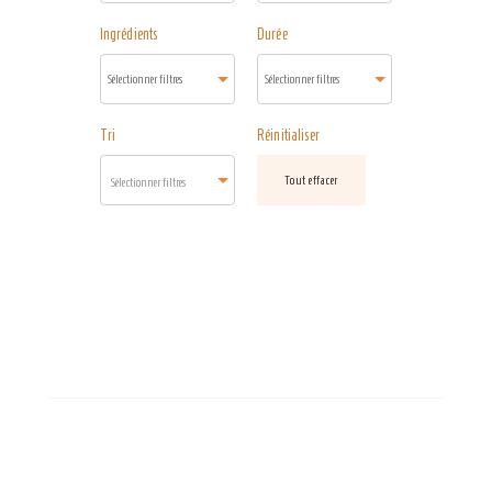
Ingrédients
Durée
Tri
Réinitialiser
Tout effacer
Sélectionner filtres