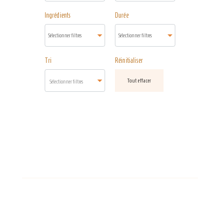
Ingrédients
Durée
Tri
Réinitialiser
Tout effacer
Sélectionner filtres