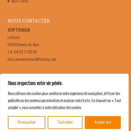
NOS TOFUS
NOUS CONTACTER
SCOP TOSSOLIA
Le Quarri
04150 Revest-du-Bion
Tél : 04 92 77 00 99
moc.ailossot@sruetammosnoc.ofni
FAQ
Nous respectons votre vie privée.
CONTACT & RECRUTEMENT
Nous utilisons des cookies pour améliorer votre expérience de navigation, diffuser des
MENTIONS LÉGALES
publicités ou des contenus personnalisés et analyser notre trafic. En cliquant sur « Tout
POLITIQUE DE CONFIDENTIALITÉ
accepter », vous consentez à notre utilisation des cookies.
Personnaliser
Tout rejeter
Accepter tout