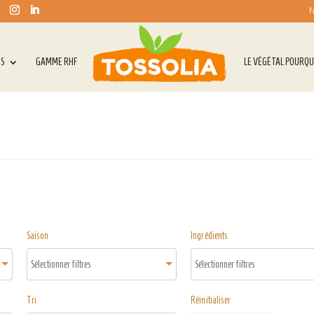
F
TS
GAMME RHF
LE VÉGÉTAL POURQU
Saison
Ingrédients
Tri
Réinitialiser