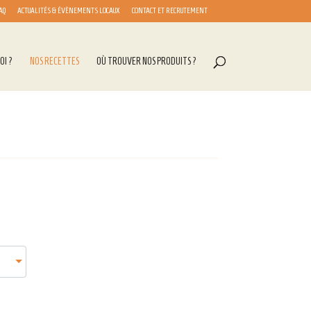
AQ
ACTUALITÉS & ÉVÈNEMENTS LOCAUX
CONTACT ET RECRUTEMENT
OI ?
NOS RECETTES
OÙ TROUVER NOS PRODUITS ?