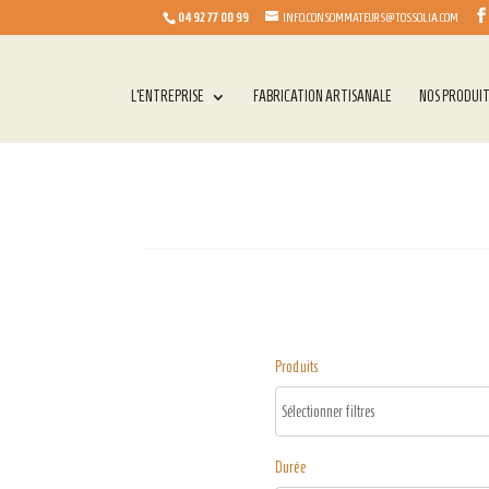
04 92 77 00 99
INFO.CONSOMMATEURS@TOSSOLIA.COM
L’ENTREPRISE
FABRICATION ARTISANALE
NOS PRODUI
Produits
Durée