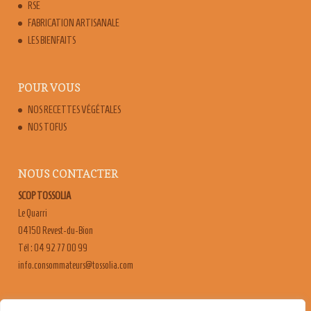
RSE
FABRICATION ARTISANALE
LES BIENFAITS
POUR VOUS
NOS RECETTES VÉGÉTALES
NOS TOFUS
NOUS CONTACTER
SCOP TOSSOLIA
Le Quarri
04150 Revest-du-Bion
Tél : 04 92 77 00 99
moc.ailossot@sruetammosnoc.ofni