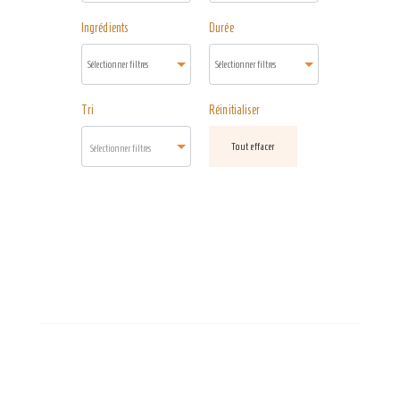
Ingrédients
Durée
Tri
Réinitialiser
Tout effacer
Sélectionner filtres