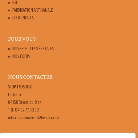
RSE
FABRICATION ARTISANALE
LES BIENFAITS
POUR VOUS
NOS RECETTES VÉGÉTALES
NOS TOFUS
NOUS CONTACTER
SCOP TOSSOLIA
Le Quarri
04150 Revest-du-Bion
Tél : 04 92 77 00 99
moc.ailossot@sruetammosnoc.ofni