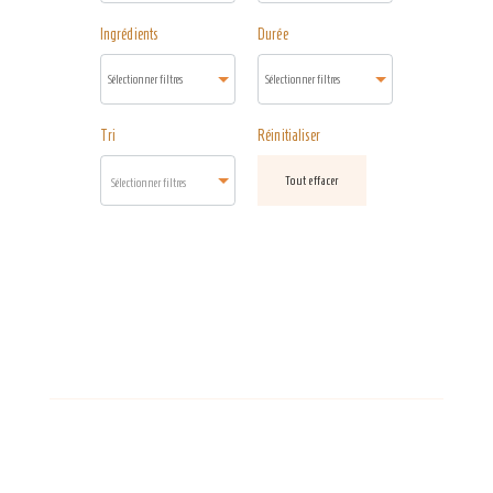
Ingrédients
Durée
Tri
Réinitialiser
Tout effacer
Sélectionner filtres