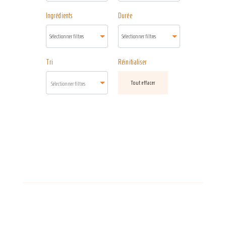
Ingrédients
Durée
Tri
Réinitialiser
Tout effacer
Sélectionner filtres