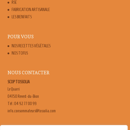
RSE
FABRICATION ARTISANALE
LES BIENFAITS
POUR VOUS
NOS RECETTES VÉGÉTALES
NOS TOFUS
NOUS CONTACTER
SCOP TOSSOLIA
Le Quarri
04150 Revest-du-Bion
Tél : 04 92 77 00 99
moc.ailossot@sruetammosnoc.ofni