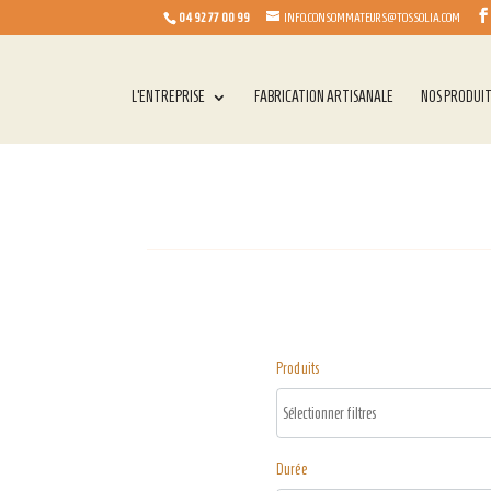
04 92 77 00 99
INFO.CONSOMMATEURS@TOSSOLIA.COM
L’ENTREPRISE
FABRICATION ARTISANALE
NOS PRODUI
Produits
Durée