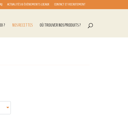
AQ
ACTUALITÉS & ÉVÈNEMENTS LOCAUX
CONTACT ET RECRUTEMENT
OI ?
NOS RECETTES
OÙ TROUVER NOS PRODUITS ?