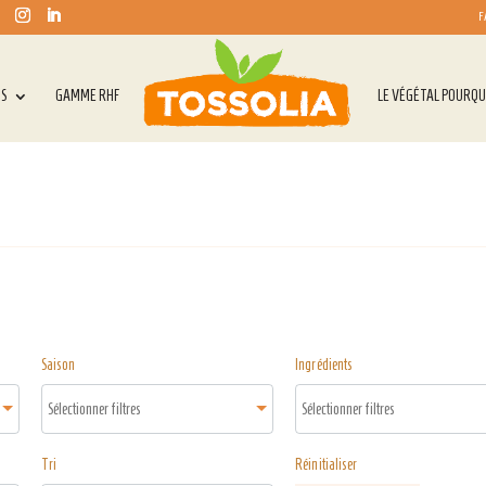
F
TS
GAMME RHF
LE VÉGÉTAL POURQU
Saison
Ingrédients
Tri
Réinitialiser