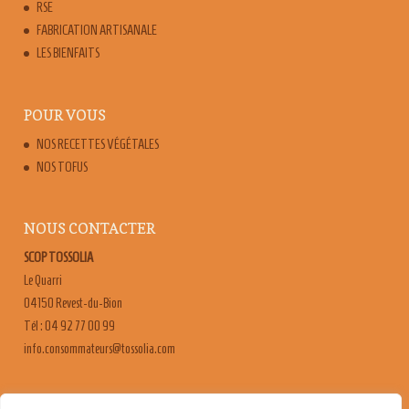
RSE
FABRICATION ARTISANALE
LES BIENFAITS
POUR VOUS
NOS RECETTES VÉGÉTALES
NOS TOFUS
NOUS CONTACTER
SCOP TOSSOLIA
Le Quarri
04150 Revest-du-Bion
Tél : 04 92 77 00 99
moc.ailossot@sruetammosnoc.ofni