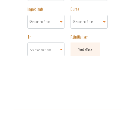
Ingrédients
Durée
Tri
Réinitialiser
Tout effacer
Sélectionner filtres