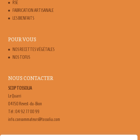
RSE
FABRICATION ARTISANALE
LES BIENFAITS
POUR VOUS
NOS RECETTES VÉGÉTALES
NOS TOFUS
NOUS CONTACTER
SCOP TOSSOLIA
Le Quarri
04150 Revest-du-Bion
Tél : 04 92 77 00 99
moc.ailossot@sruetammosnoc.ofni