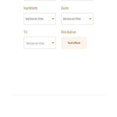
Ingrédients
Durée
Tri
Réinitialiser
Tout effacer
Sélectionner filtres