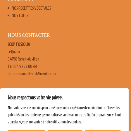
NOS RECETTES VÉGÉTALES
NOS TOFUS
NOUS CONTACTER
SCOP TOSSOLIA
Le Quarri
04150 Revest-du-Bion
Tél : 04 92 77 00 99
moc.ailossot@sruetammosnoc.ofni
FAQ
Nous respectons votre vie privée.
CONTACT & RECRUTEMENT
Nous utilisons des cookies pour améliorer votre expérience de navigation, diffuser des
MENTIONS LÉGALES
publicités ou des contenus personnalisés et analyser notre trafic. En cliquant sur « Tout
POLITIQUE DE CONFIDENTIALITÉ
accepter », vous consentez à notre utilisation des cookies.