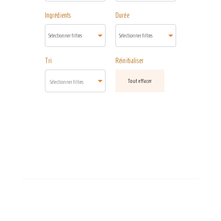
Ingrédients
Durée
Tri
Réinitialiser
Tout effacer
Sélectionner filtres