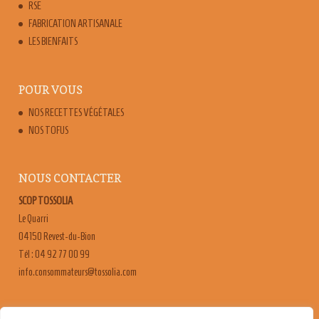
RSE
FABRICATION ARTISANALE
LES BIENFAITS
POUR VOUS
NOS RECETTES VÉGÉTALES
NOS TOFUS
NOUS CONTACTER
SCOP TOSSOLIA
Le Quarri
04150 Revest-du-Bion
Tél : 04 92 77 00 99
moc.ailossot@sruetammosnoc.ofni