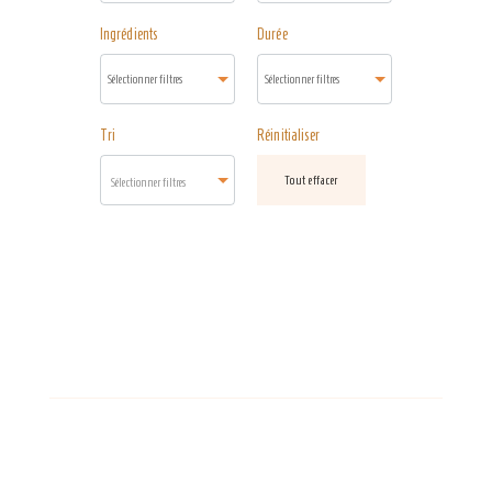
Ingrédients
Durée
Tri
Réinitialiser
Tout effacer
Sélectionner filtres