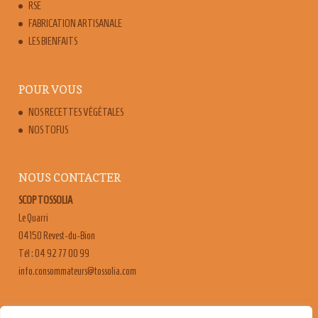
RSE
FABRICATION ARTISANALE
LES BIENFAITS
POUR VOUS
NOS RECETTES VÉGÉTALES
NOS TOFUS
NOUS CONTACTER
SCOP TOSSOLIA
Le Quarri
04150 Revest-du-Bion
Tél : 04 92 77 00 99
moc.ailossot@sruetammosnoc.ofni