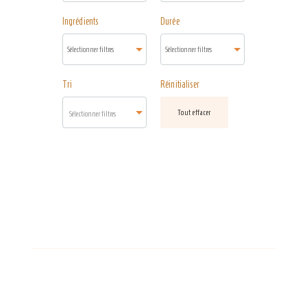
Ingrédients
Durée
Tri
Réinitialiser
Tout effacer
Sélectionner filtres