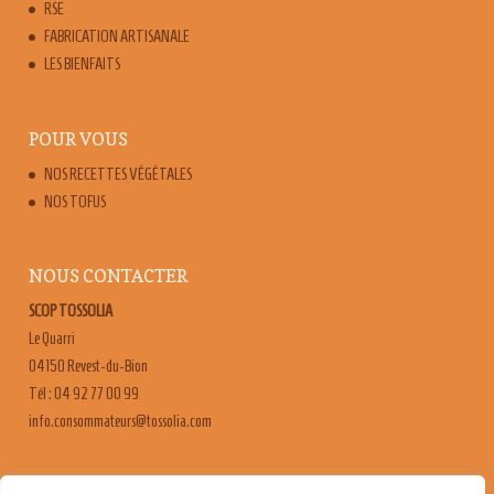
RSE
FABRICATION ARTISANALE
LES BIENFAITS
POUR VOUS
NOS RECETTES VÉGÉTALES
NOS TOFUS
NOUS CONTACTER
SCOP TOSSOLIA
Le Quarri
04150 Revest-du-Bion
Tél : 04 92 77 00 99
moc.ailossot@sruetammosnoc.ofni