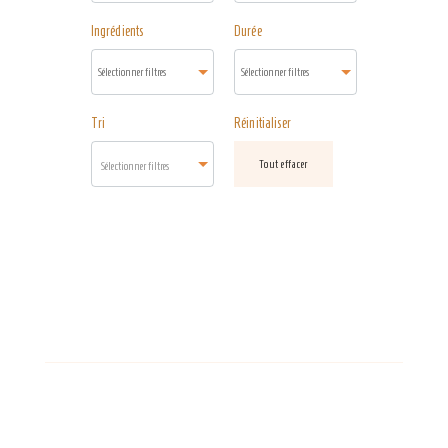
Ingrédients
Durée
Tri
Réinitialiser
Tout effacer
Sélectionner filtres