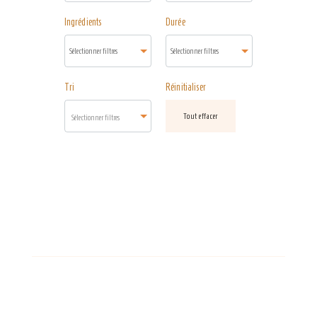
Ingrédients
Durée
Tri
Réinitialiser
Tout effacer
Sélectionner filtres