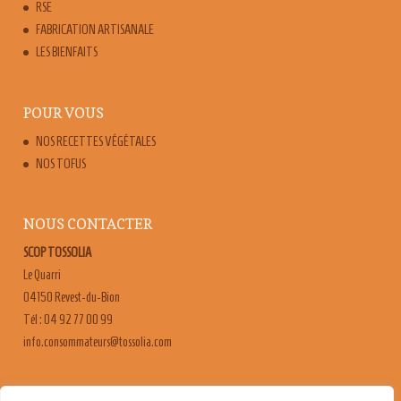
RSE
FABRICATION ARTISANALE
LES BIENFAITS
POUR VOUS
NOS RECETTES VÉGÉTALES
NOS TOFUS
NOUS CONTACTER
SCOP TOSSOLIA
Le Quarri
04150 Revest-du-Bion
Tél : 04 92 77 00 99
moc.ailossot@sruetammosnoc.ofni