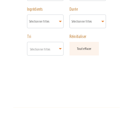
Ingrédients
Durée
Tri
Réinitialiser
Tout effacer
Sélectionner filtres