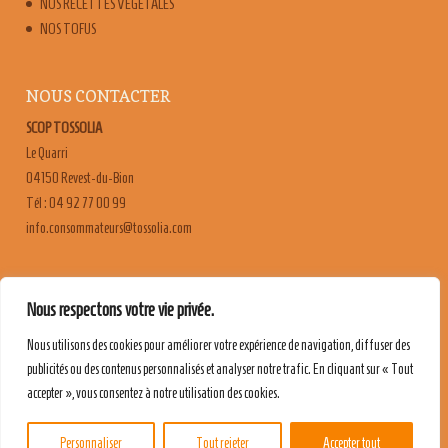
NOS RECETTES VÉGÉTALES
NOS TOFUS
NOUS CONTACTER
SCOP TOSSOLIA
Le Quarri
04150 Revest-du-Bion
Tél : 04 92 77 00 99
moc.ailossot@sruetammosnoc.ofni
FAQ
Nous respectons votre vie privée.
CONTACT & RECRUTEMENT
Nous utilisons des cookies pour améliorer votre expérience de navigation, diffuser des
MENTIONS LÉGALES
publicités ou des contenus personnalisés et analyser notre trafic. En cliquant sur « Tout
POLITIQUE DE CONFIDENTIALITÉ
accepter », vous consentez à notre utilisation des cookies.
Personnaliser
Tout rejeter
Accepter tout