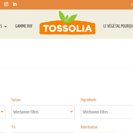
F
TS
GAMME RHF
LE VÉGÉTAL POURQU
Saison
Ingrédients
Tri
Réinitialiser