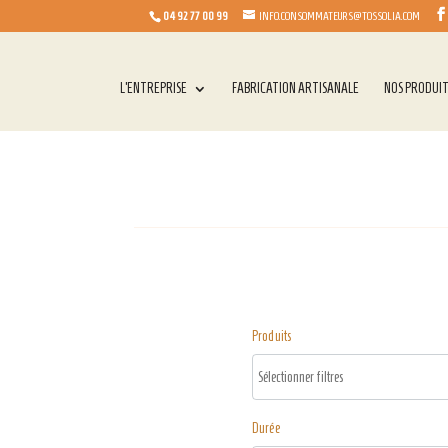
04 92 77 00 99
INFO.CONSOMMATEURS@TOSSOLIA.COM
L’ENTREPRISE
FABRICATION ARTISANALE
NOS PRODUI
Produits
Durée