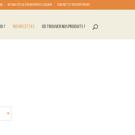
AQ
ACTUALITÉS & ÉVÈNEMENTS LOCAUX
CONTACT ET RECRUTEMENT
OI ?
NOS RECETTES
OÙ TROUVER NOS PRODUITS ?