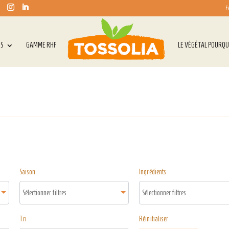
F
TS
GAMME RHF
LE VÉGÉTAL POURQU
Saison
Ingrédients
Tri
Réinitialiser