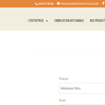
04 92 77 00 99
INFO.CONSOMMATEURS@TOSSOLIA.COM
L’ENTREPRISE
FABRICATION ARTISANALE
NOS PRODUI
Produits
Durée