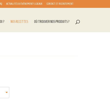
AQ
ACTUALITÉS & ÉVÈNEMENTS LOCAUX
CONTACT ET RECRUTEMENT
OI ?
NOS RECETTES
OÙ TROUVER NOS PRODUITS ?