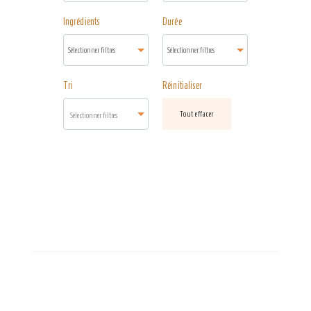
Ingrédients
Durée
Tri
Réinitialiser
Tout effacer
Sélectionner filtres