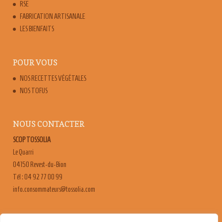
RSE
FABRICATION ARTISANALE
LES BIENFAITS
POUR VOUS
NOS RECETTES VÉGÉTALES
NOS TOFUS
NOUS CONTACTER
SCOP TOSSOLIA
Le Quarri
04150 Revest-du-Bion
Tél : 04 92 77 00 99
moc.ailossot@sruetammosnoc.ofni