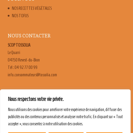
NOS RECETTES VÉGÉTALES
NOS TOFUS
NOUS CONTACTER
SCOP TOSSOLIA
Le Quarri
04150 Revest-du-Bion
Tél : 04 92 77 00 99
moc.ailossot@sruetammosnoc.ofni
FAQ
Nous respectons votre vie privée.
CONTACT & RECRUTEMENT
Nous utilisons des cookies pour améliorer votre expérience de navigation, diffuser des
MENTIONS LÉGALES
publicités ou des contenus personnalisés et analyser notre trafic. En cliquant sur « Tout
POLITIQUE DE CONFIDENTIALITÉ
accepter », vous consentez à notre utilisation des cookies.