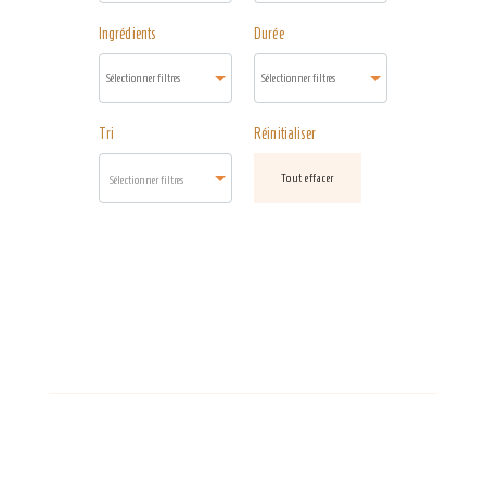
Ingrédients
Durée
Tri
Réinitialiser
Tout effacer
Sélectionner filtres