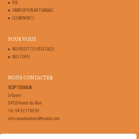
RSE
FABRICATION ARTISANALE
LES BIENFAITS
POUR VOUS
NOS RECETTES VÉGÉTALES
NOS TOFUS
NOUS CONTACTER
SCOP TOSSOLIA
Le Quarri
04150 Revest-du-Bion
Tél : 04 92 77 00 99
moc.ailossot@sruetammosnoc.ofni