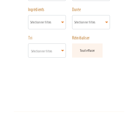
Ingrédients
Durée
Tri
Réinitialiser
Tout effacer
Sélectionner filtres