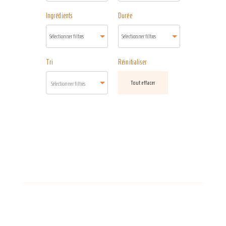
Ingrédients
Durée
Tri
Réinitialiser
Tout effacer
Sélectionner filtres