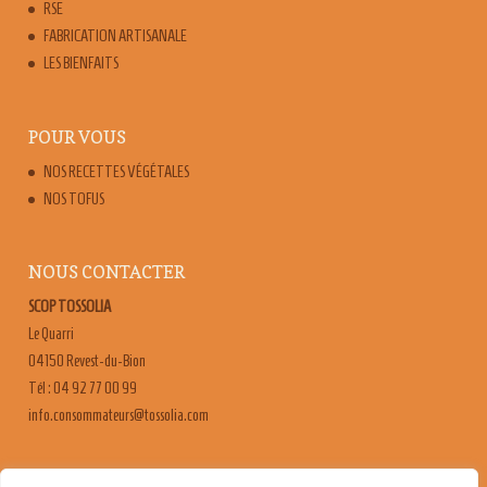
RSE
FABRICATION ARTISANALE
LES BIENFAITS
POUR VOUS
NOS RECETTES VÉGÉTALES
NOS TOFUS
NOUS CONTACTER
SCOP TOSSOLIA
Le Quarri
04150 Revest-du-Bion
Tél : 04 92 77 00 99
moc.ailossot@sruetammosnoc.ofni