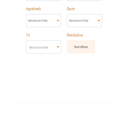
Ingrédients
Durée
Tri
Réinitialiser
Tout effacer
Sélectionner filtres