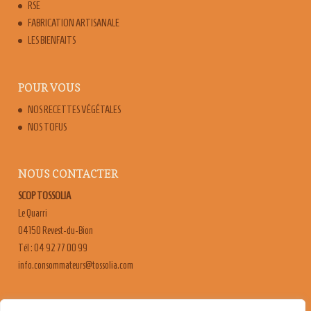
RSE
FABRICATION ARTISANALE
LES BIENFAITS
POUR VOUS
NOS RECETTES VÉGÉTALES
NOS TOFUS
NOUS CONTACTER
SCOP TOSSOLIA
Le Quarri
04150 Revest-du-Bion
Tél : 04 92 77 00 99
moc.ailossot@sruetammosnoc.ofni