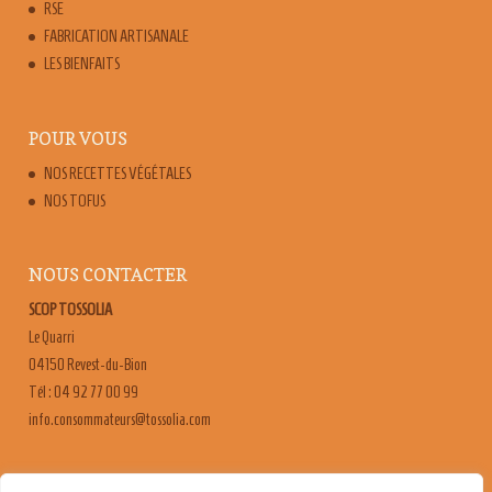
RSE
FABRICATION ARTISANALE
LES BIENFAITS
POUR VOUS
NOS RECETTES VÉGÉTALES
NOS TOFUS
NOUS CONTACTER
SCOP TOSSOLIA
Le Quarri
04150 Revest-du-Bion
Tél : 04 92 77 00 99
moc.ailossot@sruetammosnoc.ofni