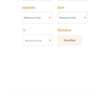
Ingrédients
Durée
Tri
Réinitialiser
Tout effacer
Sélectionner filtres