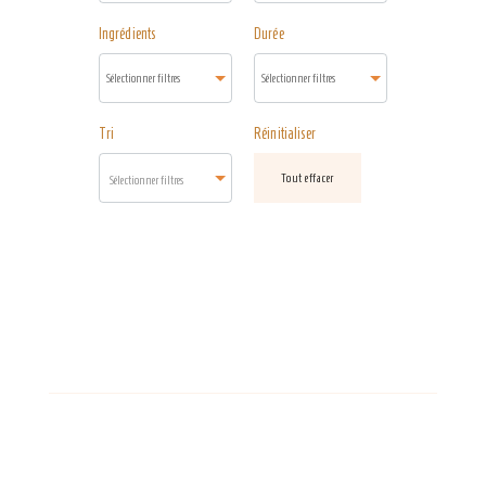
Ingrédients
Durée
Tri
Réinitialiser
Tout effacer
Sélectionner filtres