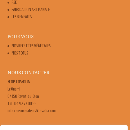
RSE
FABRICATION ARTISANALE
LES BIENFAITS
POUR VOUS
NOS RECETTES VÉGÉTALES
NOS TOFUS
NOUS CONTACTER
SCOP TOSSOLIA
Le Quarri
04150 Revest-du-Bion
Tél : 04 92 77 00 99
moc.ailossot@sruetammosnoc.ofni