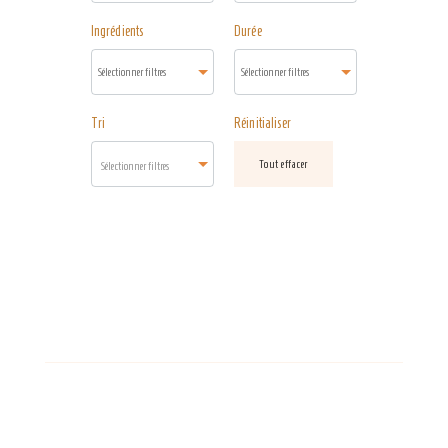
Ingrédients
Durée
Tri
Réinitialiser
Tout effacer
Sélectionner filtres