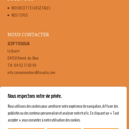
NOS RECETTES VÉGÉTALES
NOS TOFUS
NOUS CONTACTER
SCOP TOSSOLIA
Le Quarri
04150 Revest-du-Bion
Tél : 04 92 77 00 99
moc.ailossot@sruetammosnoc.ofni
FAQ
Nous respectons votre vie privée.
CONTACT & RECRUTEMENT
Nous utilisons des cookies pour améliorer votre expérience de navigation, diffuser des
MENTIONS LÉGALES
publicités ou des contenus personnalisés et analyser notre trafic. En cliquant sur « Tout
POLITIQUE DE CONFIDENTIALITÉ
accepter », vous consentez à notre utilisation des cookies.