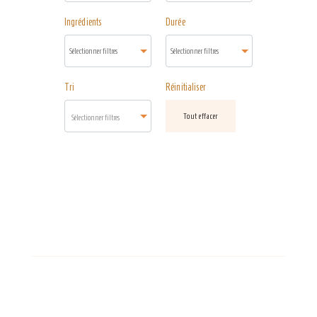
Ingrédients
Durée
Tri
Réinitialiser
Tout effacer
Sélectionner filtres