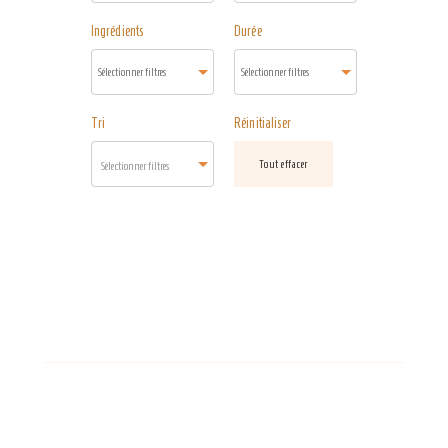
Ingrédients
Durée
Tri
Réinitialiser
Tout effacer
Sélectionner filtres