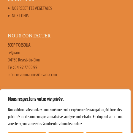
NOS RECETTES VÉGÉTALES
NOS TOFUS
NOUS CONTACTER
SCOP TOSSOLIA
Le Quarri
04150 Revest-du-Bion
Tél : 04 92 77 00 99
moc.ailossot@sruetammosnoc.ofni
FAQ
Nous respectons votre vie privée.
CONTACT & RECRUTEMENT
Nous utilisons des cookies pour améliorer votre expérience de navigation, diffuser des
MENTIONS LÉGALES
publicités ou des contenus personnalisés et analyser notre trafic. En cliquant sur « Tout
POLITIQUE DE CONFIDENTIALITÉ
accepter », vous consentez à notre utilisation des cookies.