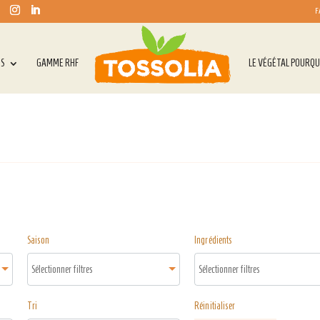
F
TS
GAMME RHF
LE VÉGÉTAL POURQU
Saison
Ingrédients
Tri
Réinitialiser