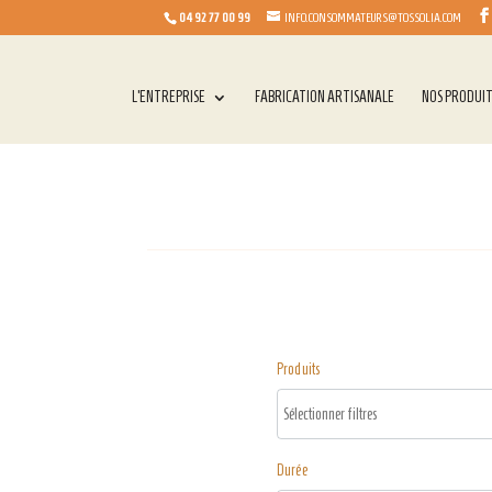
04 92 77 00 99
INFO.CONSOMMATEURS@TOSSOLIA.COM
L’ENTREPRISE
FABRICATION ARTISANALE
NOS PRODUI
Produits
Durée