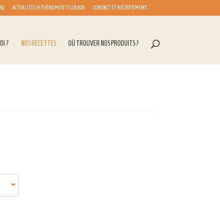
AQ
ACTUALITÉS & ÉVÈNEMENTS LOCAUX
CONTACT ET RECRUTEMENT
OI ?
NOS RECETTES
OÙ TROUVER NOS PRODUITS ?