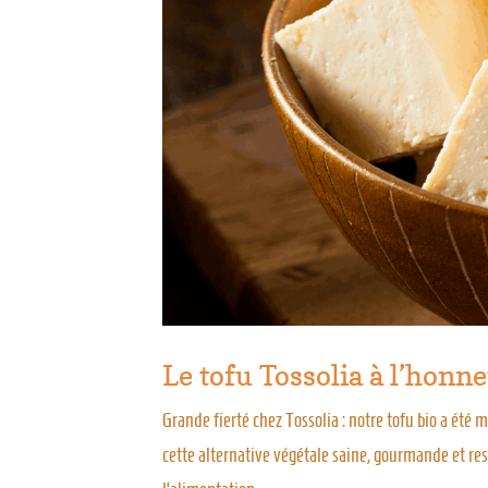
Le tofu Tossolia à l’honn
Grande fierté chez Tossolia : notre tofu bio a été
cette alternative végétale saine, gourmande et re