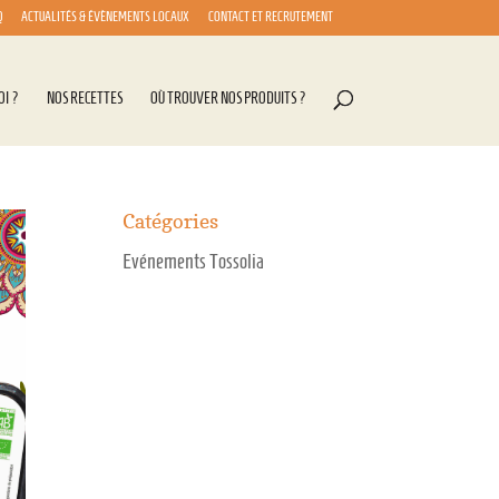
Q
ACTUALITÉS & ÉVÈNEMENTS LOCAUX
CONTACT ET RECRUTEMENT
OI ?
NOS RECETTES
OÙ TROUVER NOS PRODUITS ?
Catégories
Evénements Tossolia