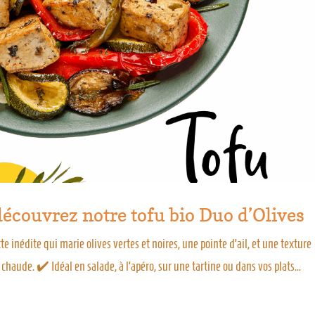
découvrez notre tofu bio Duo d’Olives
te inédite qui marie olives vertes et noires, une pointe d’ail, et une texture
chaude. ✔️ Idéal en salade, à l’apéro, sur une tartine ou dans vos plats...