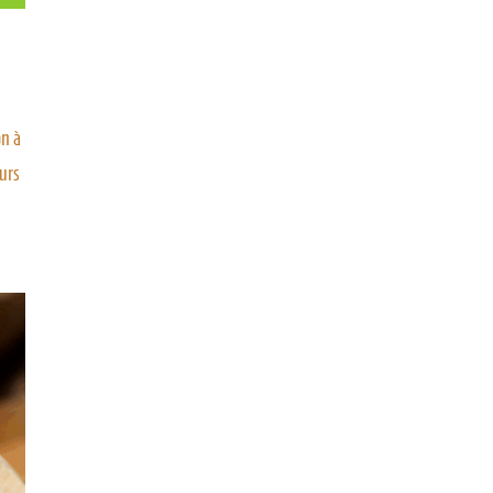
on à
eurs