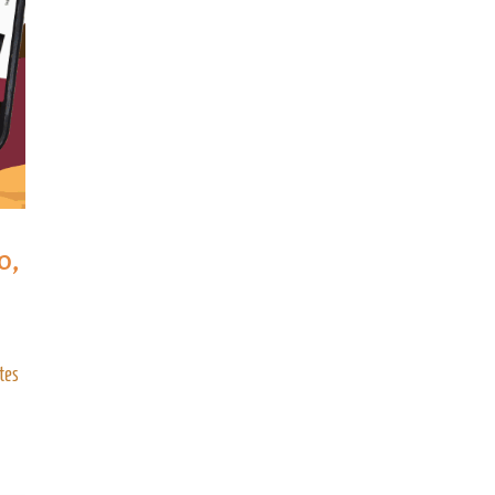
o,
tes