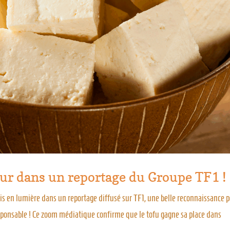
eur dans un reportage du Groupe TF1 !
 mis en lumière dans un reportage diffusé sur TF1, une belle reconnaissance 
sponsable ! Ce zoom médiatique confirme que le tofu gagne sa place dans